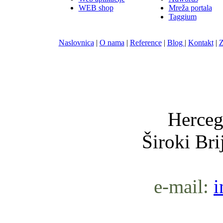
WEB shop
Mreža portala
Taggium
Naslovnica
|
O nama
|
Reference
|
Blog
|
Kontakt
|
Z
Nula-
Herceg
Široki Br
e-mail:
i