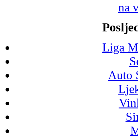
na 
Poslje
Liga M
S
Auto 
Lje
Vin
Si
M