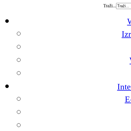
Traži...
W
Iz
Int
E