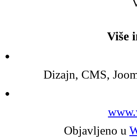
Više 
Dizajn, CMS, Joom
www.v
Objavljeno u
W