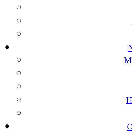
N
M
H
O