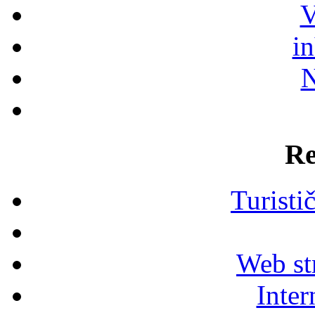
V
i
N
Re
Turisti
Web str
Inter