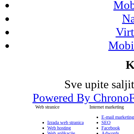
Mob
Na
Vir
Mobil
K
Sve upite salj
Powered By ChronoF
Web stranice
Internet marketing
E-mail marketing
Izrada web stranica
SEO
Web hosting
Facebook
Web aplikacije
Adwords