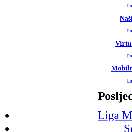
Pr
Naši
Pr
Virtu
Pr
Mobiln
Pr
Poslje
Liga M
S