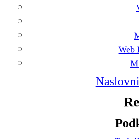
M
Web 
Mo
Naslovn
Re
Podk