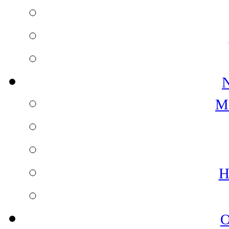
N
M
H
O