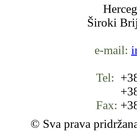
Herceg
Široki Br
e-mail:
i
Tel:
+38
+387 
Fax:
+38
© Sva prava pridržan