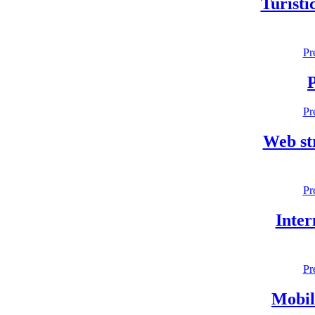
Turisti
Pr
P
Pr
Web str
Pr
Inter
Pr
Mobil