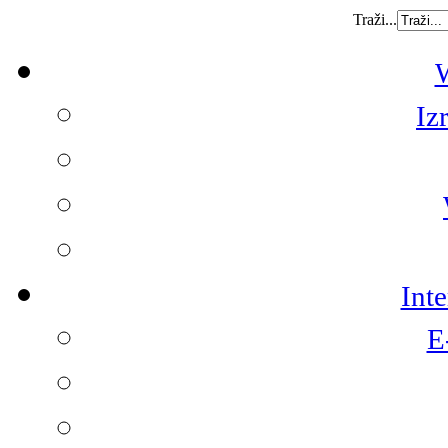
Traži...
W
Iz
Int
E