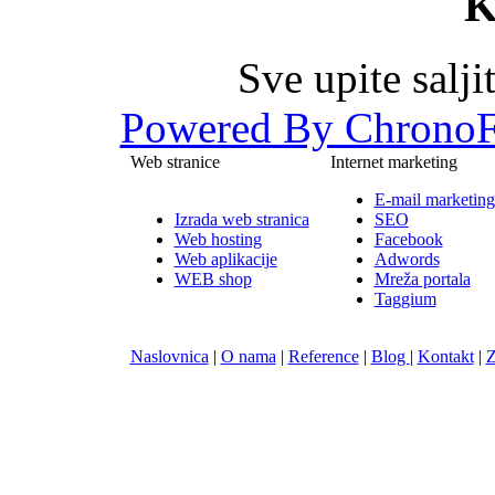
K
Sve upite salj
Powered By ChronoF
Web stranice
Internet marketing
E-mail marketing
Izrada web stranica
SEO
Web hosting
Facebook
Web aplikacije
Adwords
WEB shop
Mreža portala
Taggium
Naslovnica
|
O nama
|
Reference
|
Blog
|
Kontakt
|
Z
Nula-