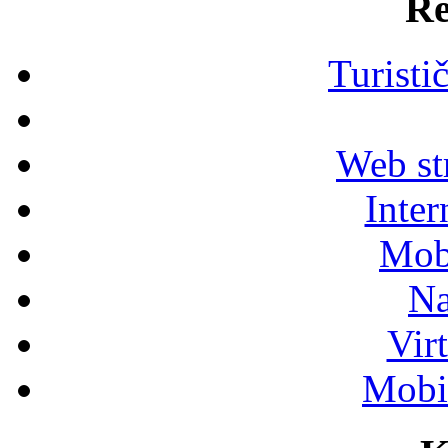
Re
Turisti
Web str
Inter
Mob
Na
Vir
Mobil