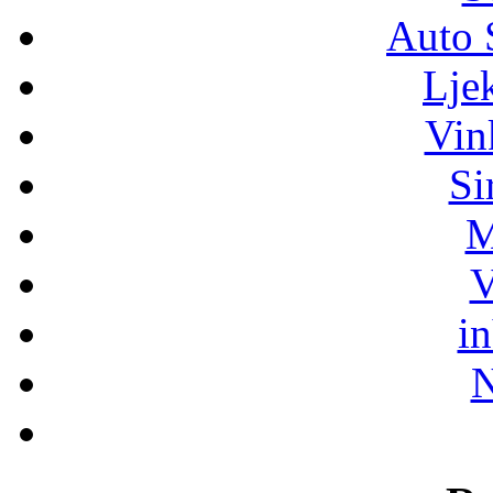
Auto 
Lje
Vin
Si
M
V
i
N