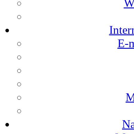
We
Inter
E-m
M
Na