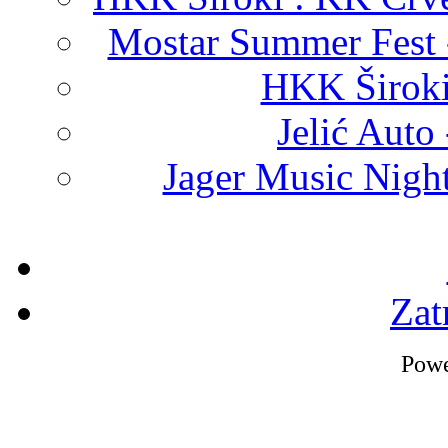
Mostar Summer Fest 
HKK Široki
Jelić Auto
Jager Music Nigh
Zat
Pow