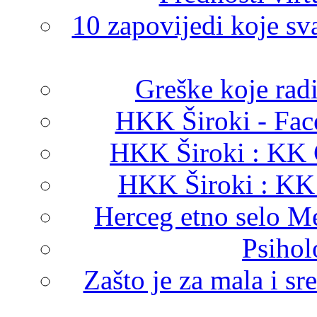
10 zapovijedi koje sv
Greške koje rad
HKK Široki - Face
HKK Široki : KK 
HKK Široki : KK
Herceg etno selo M
Psihol
Zašto je za mala i s