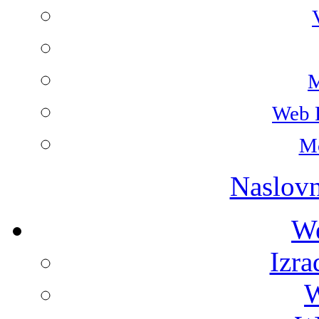
M
Web 
Mo
Naslovn
We
Izra
W