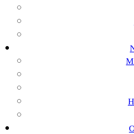
N
M
H
O