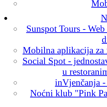
Mobi
N
Sunspot Tours - Web s
d
Mobilna aplikacija za 
Social Spot - jednosta
u restorani
inVjenčanja -
Noćni klub "Pink Pa