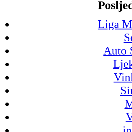
Poslje
Liga M
S
Auto 
Lje
Vin
Si
M
V
i