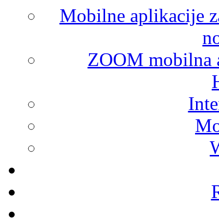
Mobilne aplikacije za
n
ZOOM mobilna apl
Int
Mo
W