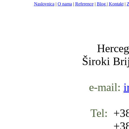
Naslovnica
|
O nama
|
Reference
|
Blog
|
Kontakt
|
Z
Nula-
Herceg
Široki Br
e-mail:
i
Tel:
+38
+387 