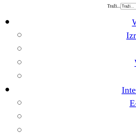
Traži...
W
Iz
Int
E