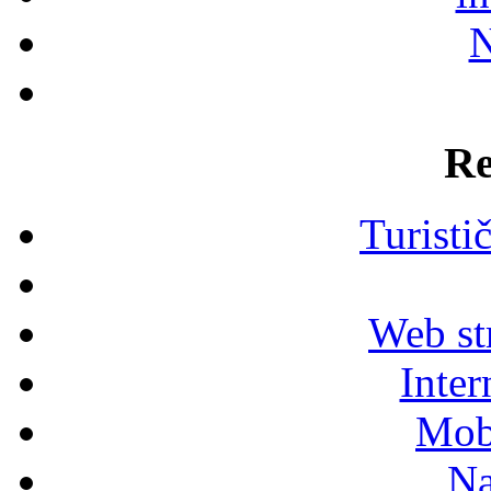
N
Re
Turisti
Web str
Inter
Mob
Na