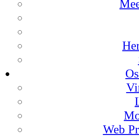
Mee
He
Os
Vi
Mo
Web Pr