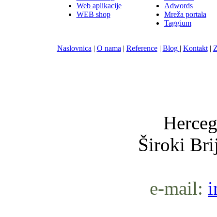
Web aplikacije
Adwords
WEB shop
Mreža portala
Taggium
Naslovnica
|
O nama
|
Reference
|
Blog
|
Kontakt
|
Z
Nula-
Herceg
Široki Br
e-mail:
i