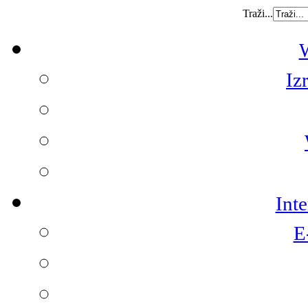
Traži...
W
Iz
Int
E