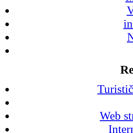
V
i
N
Re
Turisti
Web str
Inter