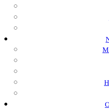
N
M
H
O