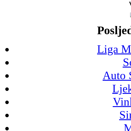
Poslje
Liga M
S
Auto 
Lje
Vin
Si
M