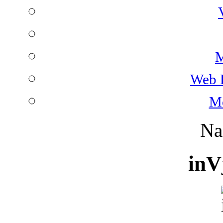
M
Web 
Mo
Na
inV