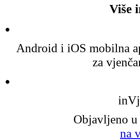
Više 
Android i iOS mobilna ap
za vjenča
inV
Objavljeno u
na 