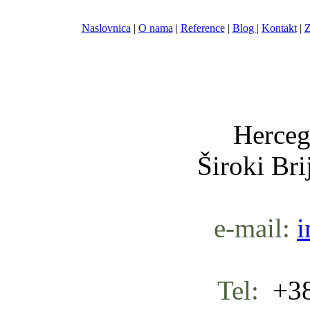
Naslovnica
|
O nama
|
Reference
|
Blog
|
Kontakt
|
Z
Nula-
Herceg
Široki Br
e-mail:
i
Tel:
+38