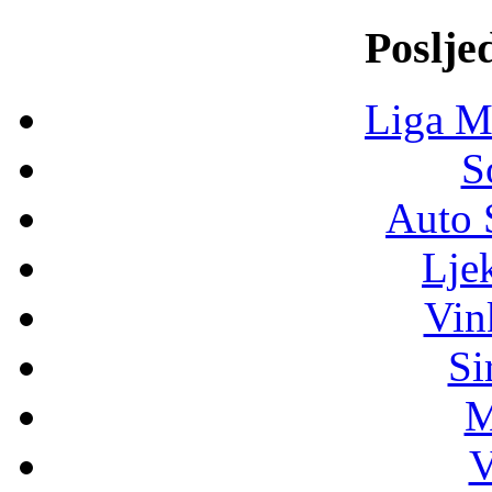
Poslje
Liga M
S
Auto 
Lje
Vin
Si
M
V