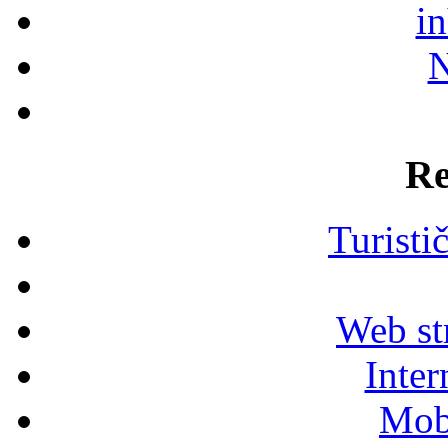
i
N
Re
Turisti
Web str
Inter
Mob