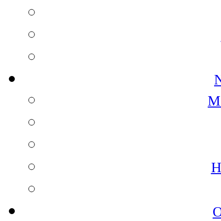
N
M
H
O