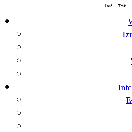
Traži...
W
Iz
Int
E