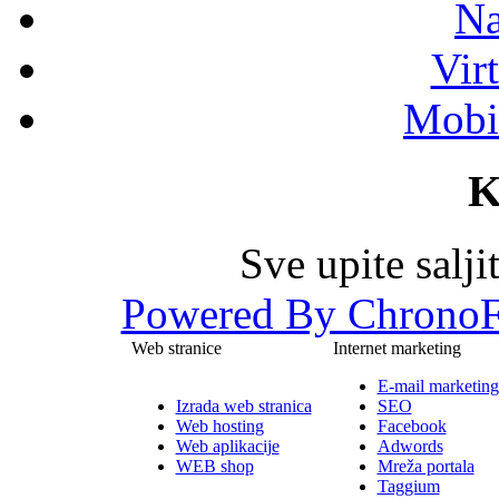
Na
Vir
Mobil
K
Sve upite salj
Powered By ChronoF
Web stranice
Internet marketing
E-mail marketing
Izrada web stranica
SEO
Web hosting
Facebook
Web aplikacije
Adwords
WEB shop
Mreža portala
Taggium