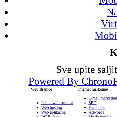
Mob
Na
Vir
Mobil
K
Sve upite salj
Powered By ChronoF
Web stranice
Internet marketing
E-mail marketing
Izrada web stranica
SEO
Web hosting
Facebook
Web aplikacije
Adwords
WEB shop
Mreža portala