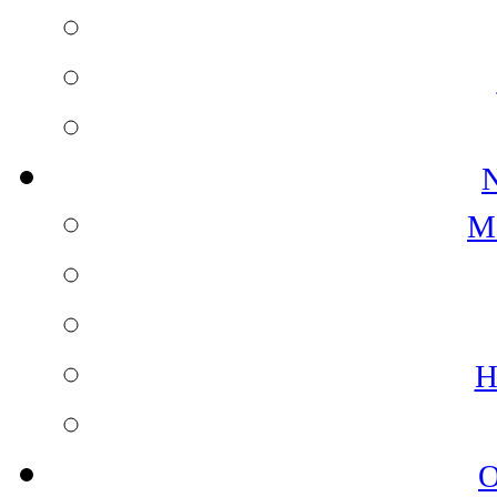
N
M
H
O