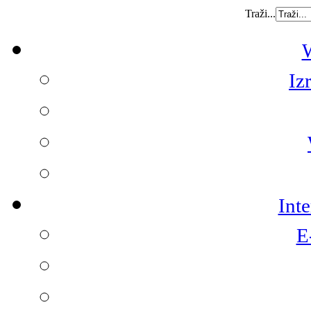
Traži...
W
Iz
Int
E