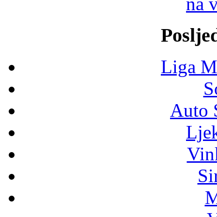
na 
Poslje
Liga M
S
Auto 
Lje
Vin
Si
M