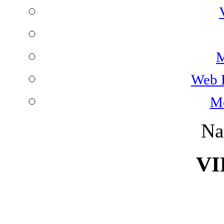
M
Web 
Mo
Na
VI