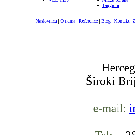
Taggium
Naslovnica
|
O nama
|
Reference
|
Blog
|
Kontakt
|
Z
Nula-
Herceg
Široki Br
e-mail:
i