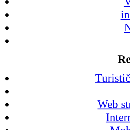
V
i
N
Re
Turisti
Web str
Inter