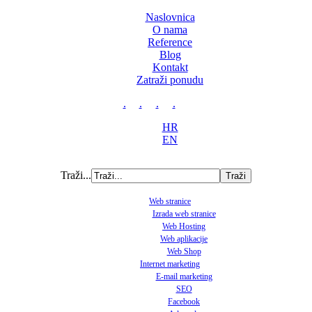
Naslovnica
O nama
Reference
Blog
Kontakt
Zatraži ponudu
.
.
.
.
HR
EN
Traži...
Web stranice
Izrada web stranice
Web Hosting
Web aplikacije
Web Shop
Internet marketing
E-mail marketing
SEO
Facebook