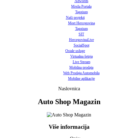
Adwords
Mreža Portala
Taggium
Naši projekti
Meet Hercegovina
Taggium
SIT
HercegovinaLive
SocialSpot
Ostale usluge
Virtualna šetnja
Live Stream
Mobilna prodaja
Web Prodaja Automobila
Mobilne aplikacije
Naslovnica
Auto Shop Magazin
Više informacija