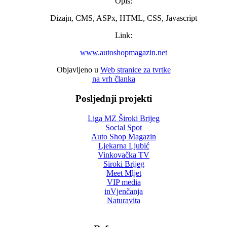
Opis:
Dizajn, CMS, ASPx, HTML, CSS, Javascript
Link:
www.autoshopmagazin.net
Objavljeno u
Web stranice za tvrtke
na vrh članka
Posljednji projekti
Liga MZ Široki Brijeg
Social Spot
Auto Shop Magazin
Ljekarna Ljubić
Vinkovačka TV
Siroki Brijeg
Meet Mljet
VIP media
inVjenčanja
Naturavita