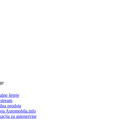
ge
alne šetnje
 stream
lna prodaja
aja Automobila.info
acija za autoservise