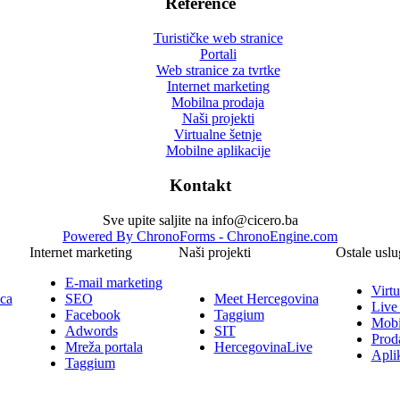
Reference
Turističke web stranice
Portali
Web stranice za tvrtke
Internet marketing
Mobilna prodaja
Naši projekti
Virtualne šetnje
Mobilne aplikacije
Kontakt
Sve upite saljite na info@cicero.ba
Powered By ChronoForms - ChronoEngine.com
Internet marketing
Naši projekti
Ostale uslu
E-mail marketing
Virtu
ica
SEO
Meet Hercegovina
Live
Facebook
Taggium
Mobi
Adwords
SIT
Prod
Mreža portala
HercegovinaLive
Aplik
Taggium