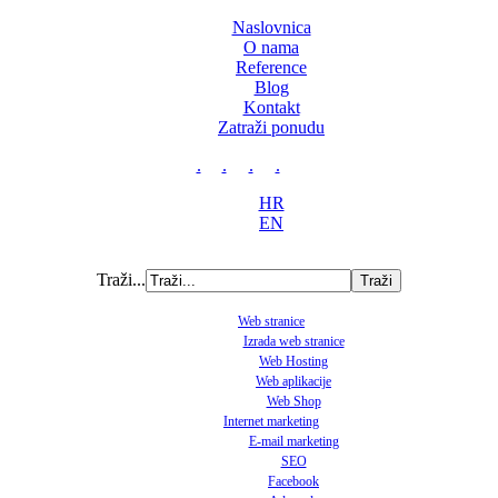
Naslovnica
O nama
Reference
Blog
Kontakt
Zatraži ponudu
.
.
.
.
HR
EN
Traži...
Web stranice
Izrada web stranice
Web Hosting
Web aplikacije
Web Shop
Internet marketing
E-mail marketing
SEO
Facebook