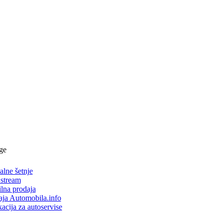
ge
alne šetnje
 stream
lna prodaja
aja Automobila.info
acija za autoservise