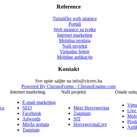
Reference
Turističke web stranice
Portali
Web stranice za tvrtke
Internet marketing
Mobilna prodaja
Naši projekti
Virtualne šetnje
Mobilne aplikacije
Kontakt
Sve upite saljite na info@cicero.ba
Powered By ChronoForms - ChronoEngine.com
Internet marketing
Naši projekti
Ostale uslu
E-mail marketing
Virtu
ica
SEO
Meet Hercegovina
Live
Facebook
Taggium
Mobi
Adwords
SIT
Prod
Mreža portala
HercegovinaLive
Aplik
Taggium