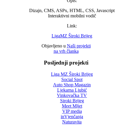
Opis:
Dizajn, CMS, ASPx, HTML, CSS, Javascript
Interaktivni mobilni vodič
Link:
LigaMZ Široki Brijeg
Objavljeno u
Naši projekti
na vrh članka
Posljednji projekti
Liga MZ Široki Brijeg
Social Spot
Auto Shop Magazin
Ljekarna Ljubić
Vinkovačka TV
Siroki Brijeg
Meet Mljet
VIP media
inVjenčanja
Naturavita