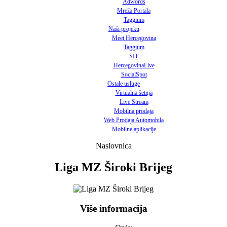
Adwords
Mreža Portala
Taggium
Naši projekti
Meet Hercegovina
Taggium
SIT
HercegovinaLive
SocialSpot
Ostale usluge
Virtualna šetnja
Live Stream
Mobilna prodaja
Web Prodaja Automobila
Mobilne aplikacije
Naslovnica
Liga MZ Široki Brijeg
Više informacija