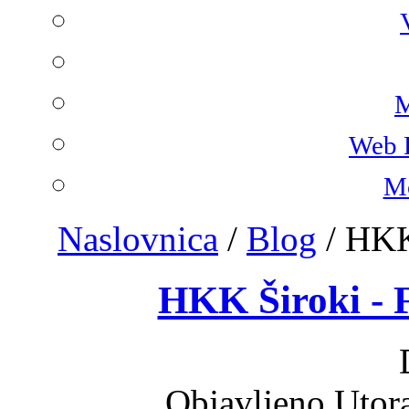
M
Web 
Mo
Naslovnica
/
Blog
/
HKK
HKK Široki - 
Objavljeno Utor