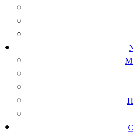
N
M
H
O