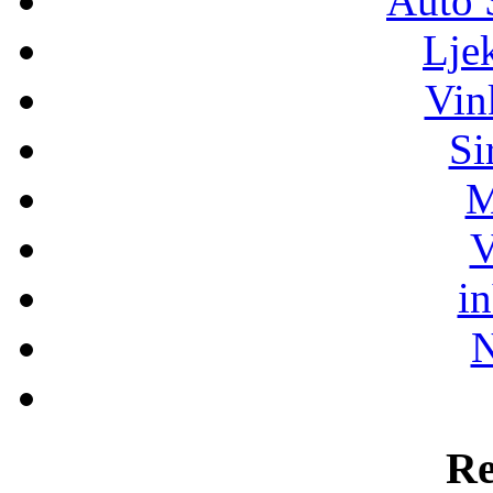
Auto 
Lje
Vin
Si
M
V
i
N
Re