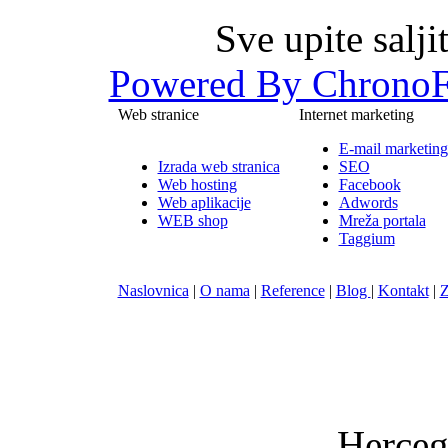
Sve upite salj
Powered By ChronoF
Web stranice
Internet marketing
E-mail marketing
Izrada web stranica
SEO
Web hosting
Facebook
Web aplikacije
Adwords
WEB shop
Mreža portala
Taggium
Naslovnica
|
O nama
|
Reference
|
Blog
|
Kontakt
|
Z
Nula-
Herceg