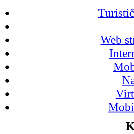
Turisti
Web str
Inter
Mob
Na
Vir
Mobil
K