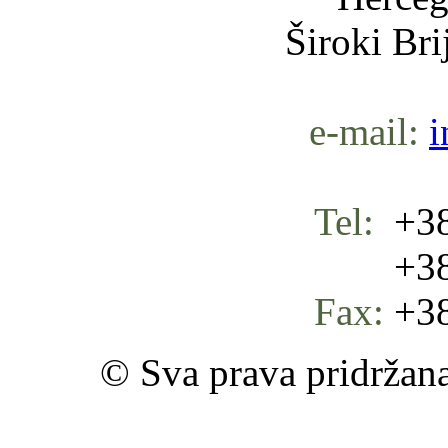
Široki Br
e-mail:
i
Tel:
+38
+387 
Fax:
+38
© Sva prava pridržan