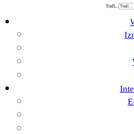
Traži...
W
Iz
Int
E