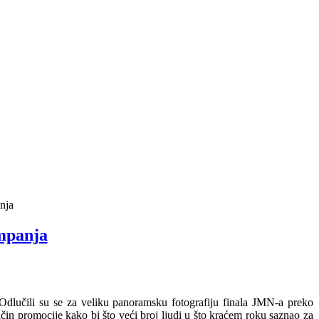
nja
mpanja
 Odlučili su se za veliku panoramsku fotografiju finala JMN-a preko
način promocije kako bi što veći broj ljudi u što kraćem roku saznao za