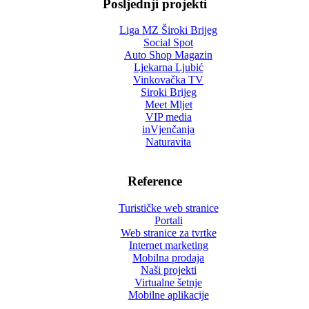
Posljednji projekti
Liga MZ Široki Brijeg
Social Spot
Auto Shop Magazin
Ljekarna Ljubić
Vinkovačka TV
Siroki Brijeg
Meet Mljet
VIP media
inVjenčanja
Naturavita
Reference
Turističke web stranice
Portali
Web stranice za tvrtke
Internet marketing
Mobilna prodaja
Naši projekti
Virtualne šetnje
Mobilne aplikacije