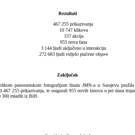
Rezultati
467 255 prikazivanja
10 747 klikova
337 akcija
955 nova fana
3 144 ljudi uključeno u interakciju
272 683 ljudi vidjelo plaćene objave
Zaključak
elikom panoramskom fotografijom finala JMN-a u Sarajevu pružila j
 467 255 prikazivanja, te osigurali 955 novih fanova u pet dana trajanj
0 300 mladih iz BiH.