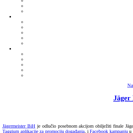
Na
Jäger
Jägermeister BiH
je odlučio posebnom akcijom obilježiti finale Jäg
Taggium aplikacije za promociju događanja
, i
Facebook kampanju
u 