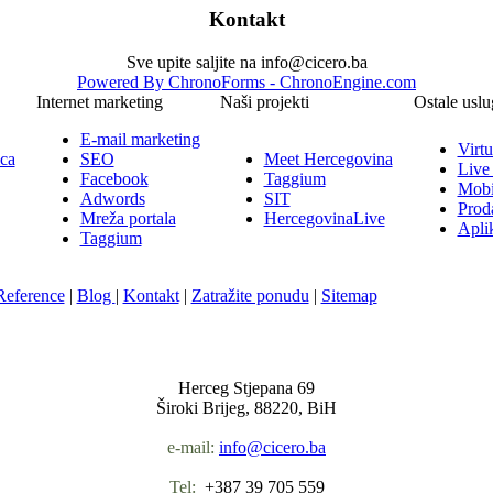
Kontakt
Sve upite saljite na info@cicero.ba
Powered By ChronoForms - ChronoEngine.com
Internet marketing
Naši projekti
Ostale uslu
E-mail marketing
Virtu
ica
SEO
Meet Hercegovina
Live
Facebook
Taggium
Mobi
Adwords
SIT
Prod
Mreža portala
HercegovinaLive
Aplik
Taggium
Reference
|
Blog
|
Kontakt
|
Zatražite ponudu
|
Sitemap
Nula-Jedan d.o.o.
Herceg Stjepana 69
Široki Brijeg, 88220, BiH
e-mail:
info@cicero.ba
Tel:
+387 39 705 559