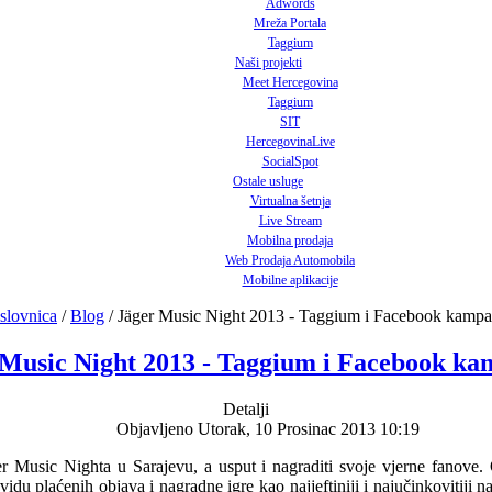
Adwords
Mreža Portala
Taggium
Naši projekti
Meet Hercegovina
Taggium
SIT
HercegovinaLive
SocialSpot
Ostale usluge
Virtualna šetnja
Live Stream
Mobilna prodaja
Web Prodaja Automobila
Mobilne aplikacije
slovnica
/
Blog
/
Jäger Music Night 2013 - Taggium i Facebook kampa
 Music Night 2013 - Taggium i Facebook ka
Detalji
Objavljeno Utorak, 10 Prosinac 2013 10:19
er Music Nighta u Sarajevu, a usput i nagraditi svoje vjerne fanove.
vidu plaćenih objava i nagradne igre kao najjeftiniji i najučinkovitiji 