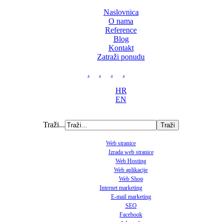
Naslovnica
O nama
Reference
Blog
Kontakt
Zatraži ponudu
.
.
.
.
HR
EN
Traži...
Web stranice
Izrada web stranice
Web Hosting
Web aplikacije
Web Shop
Internet marketing
E-mail marketing
SEO
Facebook