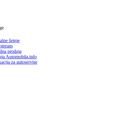
ge
alne šetnje
 stream
lna prodaja
aja Automobila.info
acija za autoservise