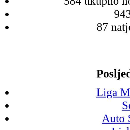
584 ukupno no
943
87 natj
Poslje
Liga M
S
Auto 