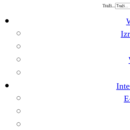
Traži...
W
Iz
Int
E