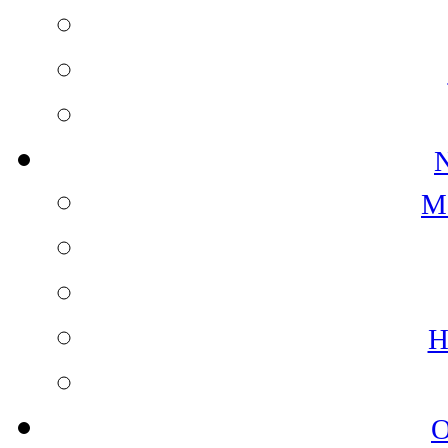
N
M
H
O