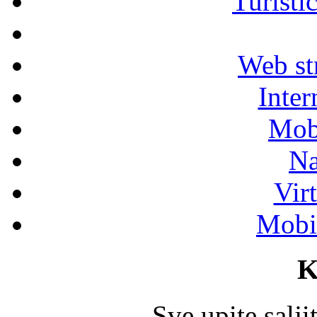
Turisti
Web str
Inter
Mob
Na
Vir
Mobil
K
Sve upite salj