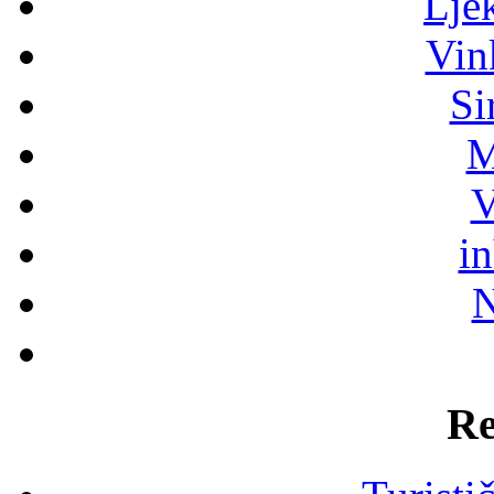
Lje
Vin
Si
M
V
i
N
Re