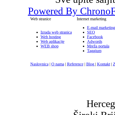
Powered By ChronoF
Web stranice
Internet marketing
E-mail marketing
Izrada web stranica
SEO
Web hosting
Facebook
Web aplikacije
Adwords
WEB shop
Mreža portala
Taggium
Naslovnica
|
O nama
|
Reference
|
Blog
|
Kontakt
|
Z
Nula-
Herceg