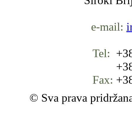
Široki Br
e-mail:
i
Tel:
+38
+387 
Fax:
+38
© Sva prava pridržan