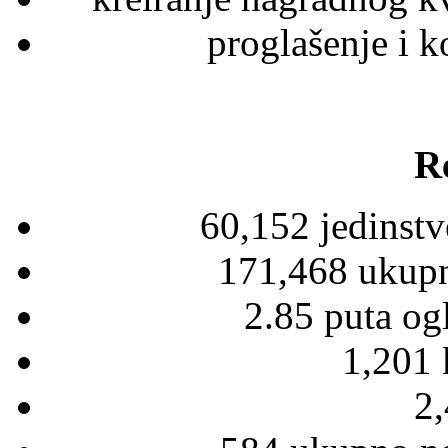
proglašenje i k
Re
60,152 jedinstv
171,468 ukupn
2.85 puta og
1,201 
2,