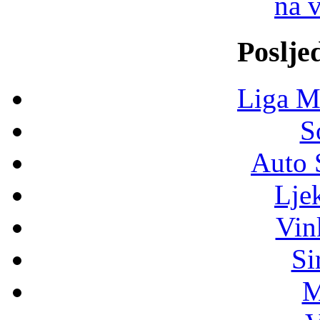
na 
Poslje
Liga M
S
Auto 
Lje
Vin
Si
M