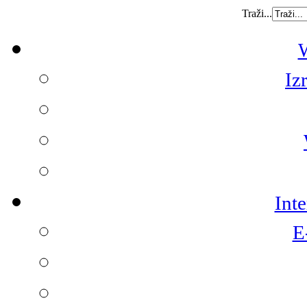
Traži...
W
Iz
Int
E