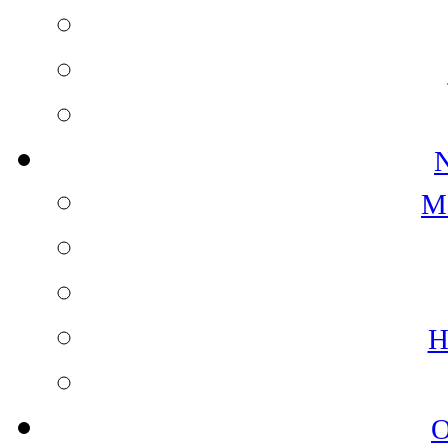
N
M
H
O