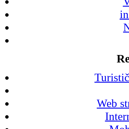
V
i
N
Re
Turisti
Web str
Inter