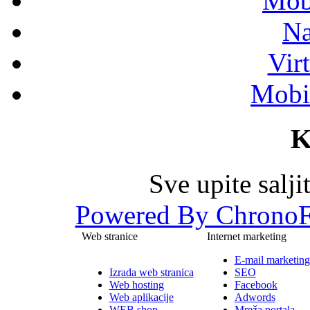
Mob
Na
Vir
Mobil
K
Sve upite salj
Powered By ChronoF
Web stranice
Internet marketing
E-mail marketing
Izrada web stranica
SEO
Web hosting
Facebook
Web aplikacije
Adwords
WEB shop
Mreža portala