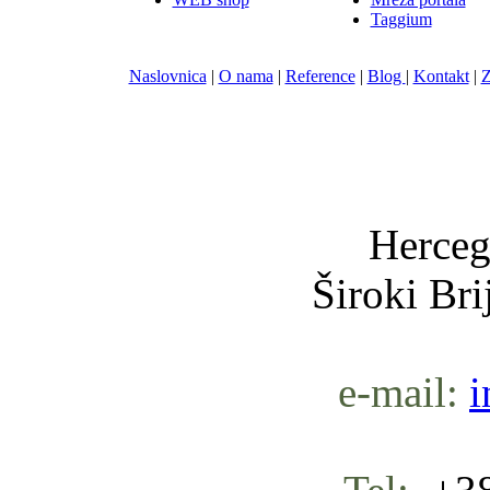
Taggium
Naslovnica
|
O nama
|
Reference
|
Blog
|
Kontakt
|
Z
Nula-
Herceg
Široki Br
e-mail:
i