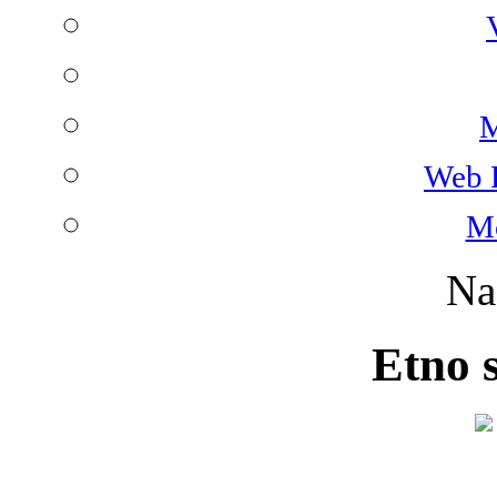
M
Web 
Mo
Na
Etno 