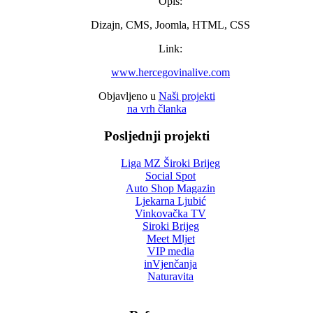
Opis:
Dizajn, CMS, Joomla, HTML, CSS
Link:
www.hercegovinalive.com
Objavljeno u
Naši projekti
na vrh članka
Posljednji projekti
Liga MZ Široki Brijeg
Social Spot
Auto Shop Magazin
Ljekarna Ljubić
Vinkovačka TV
Siroki Brijeg
Meet Mljet
VIP media
inVjenčanja
Naturavita