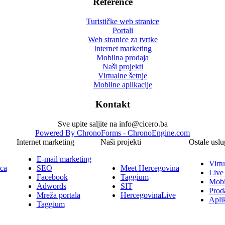
Reference
Turističke web stranice
Portali
Web stranice za tvrtke
Internet marketing
Mobilna prodaja
Naši projekti
Virtualne šetnje
Mobilne aplikacije
Kontakt
Sve upite saljite na info@cicero.ba
Powered By ChronoForms - ChronoEngine.com
Internet marketing
Naši projekti
Ostale uslu
E-mail marketing
Virtu
ica
SEO
Meet Hercegovina
Live
Facebook
Taggium
Mobi
Adwords
SIT
Prod
Mreža portala
HercegovinaLive
Aplik
Taggium