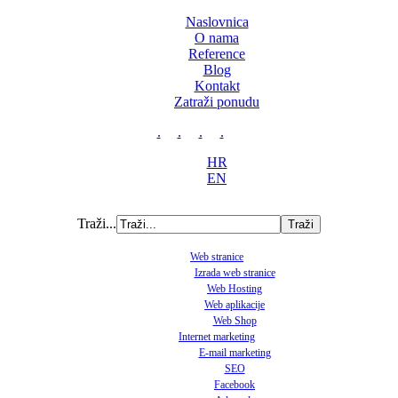
Naslovnica
O nama
Reference
Blog
Kontakt
Zatraži ponudu
.
.
.
.
HR
EN
Traži...
Web stranice
Izrada web stranice
Web Hosting
Web aplikacije
Web Shop
Internet marketing
E-mail marketing
SEO
Facebook