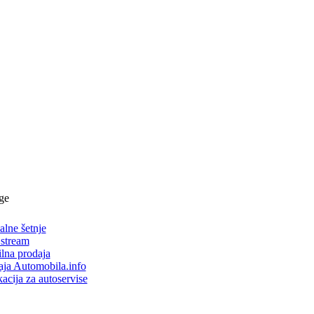
ge
alne šetnje
 stream
lna prodaja
aja Automobila.info
acija za autoservise