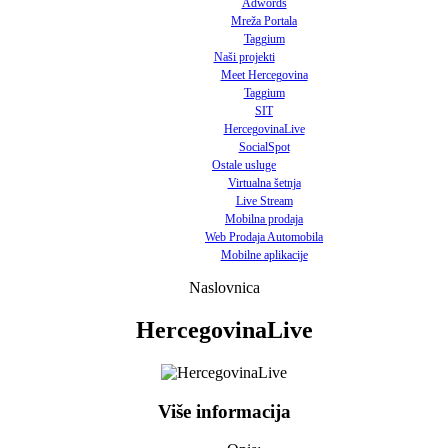
Adwords
Mreža Portala
Taggium
Naši projekti
Meet Hercegovina
Taggium
SIT
HercegovinaLive
SocialSpot
Ostale usluge
Virtualna šetnja
Live Stream
Mobilna prodaja
Web Prodaja Automobila
Mobilne aplikacije
Naslovnica
HercegovinaLive
Više informacija