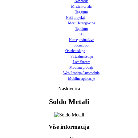
Adwords
Mreža Portala
Taggium
Naši projekti
Meet Hercegovina
Taggium
SIT
HercegovinaLive
SocialSpot
Ostale usluge
Virtualna šetnja
Live Stream
Mobilna prodaja
Web Prodaja Automobila
Mobilne aplikacije
Naslovnica
Soldo Metali
Više informacija