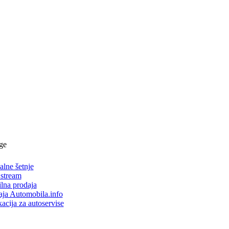
ge
alne šetnje
 stream
lna prodaja
aja Automobila.info
acija za autoservise