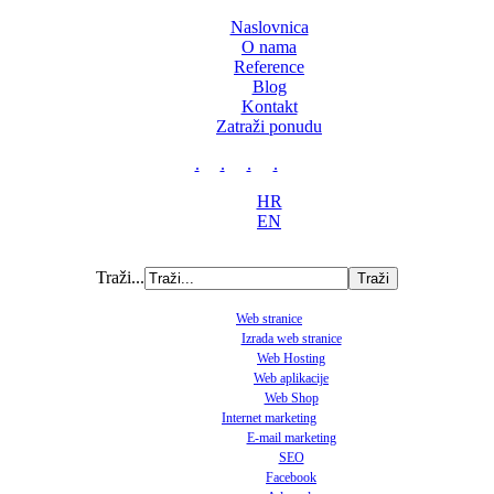
Naslovnica
O nama
Reference
Blog
Kontakt
Zatraži ponudu
.
.
.
.
HR
EN
Traži...
Web stranice
Izrada web stranice
Web Hosting
Web aplikacije
Web Shop
Internet marketing
E-mail marketing
SEO
Facebook