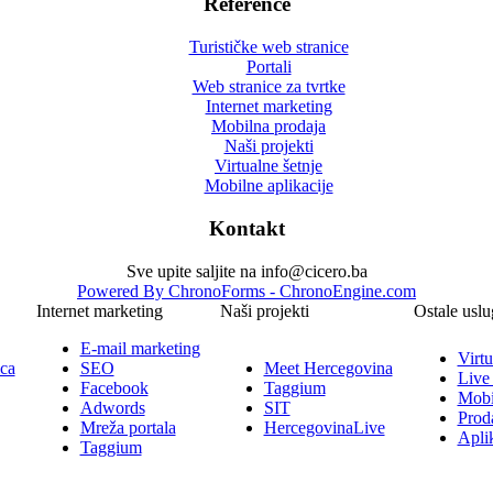
Reference
Turističke web stranice
Portali
Web stranice za tvrtke
Internet marketing
Mobilna prodaja
Naši projekti
Virtualne šetnje
Mobilne aplikacije
Kontakt
Sve upite saljite na info@cicero.ba
Powered By ChronoForms - ChronoEngine.com
Internet marketing
Naši projekti
Ostale uslu
E-mail marketing
Virtu
ica
SEO
Meet Hercegovina
Live
Facebook
Taggium
Mobi
Adwords
SIT
Prod
Mreža portala
HercegovinaLive
Aplik
Taggium