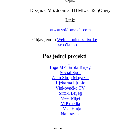
Opis:
Dizajn, CMS, Joomla, HTML, CSS, jQuery
Link:
www.soldometali.com
Objavljeno u
Web stranice za tvrtke
na vrh članka
Posljednji projekti
Liga MZ Široki Brijeg
Social Spot
Auto Shop Magazin
Ljekarna Ljubić
Vinkovačka TV
Siroki Brijeg
Meet Mljet
VIP media
inVjenčanja
Naturavita