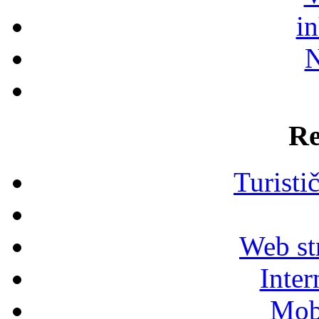
i
N
Re
Turisti
Web str
Inter
Mob