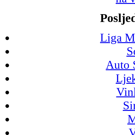
Poslje
Liga M
S
Auto 
Lje
Vin
Si
M
V