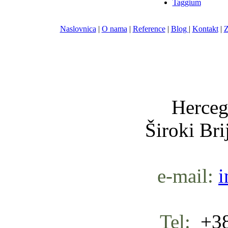
Taggium
Naslovnica
|
O nama
|
Reference
|
Blog
|
Kontakt
|
Z
Nula-
Herceg
Široki Br
e-mail:
i
Tel:
+38