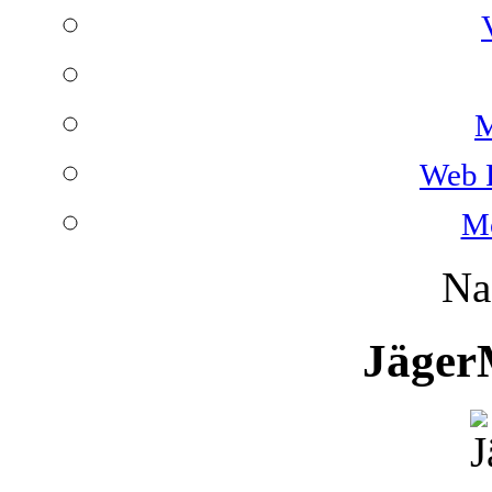
M
Web 
Mo
Na
Jäger