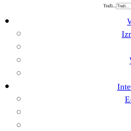
Traži...
W
Iz
Int
E