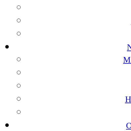
N
M
H
O