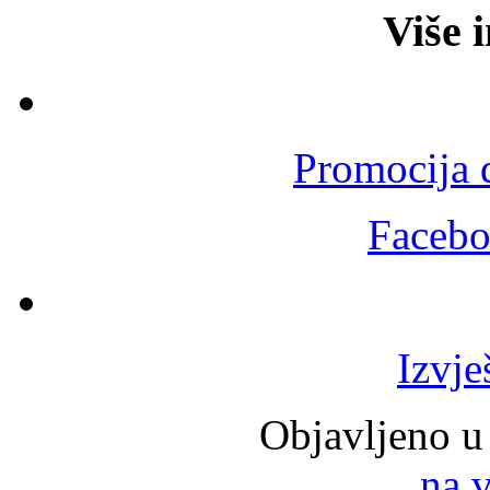
Više 
Promocija 
Facebo
Izvje
Objavljeno u
na 