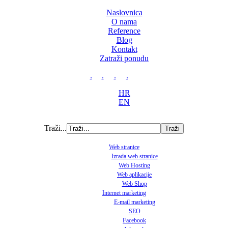
Naslovnica
O nama
Reference
Blog
Kontakt
Zatraži ponudu
.
.
.
.
HR
EN
Traži...
Web stranice
Izrada web stranice
Web Hosting
Web aplikacije
Web Shop
Internet marketing
E-mail marketing
SEO
Facebook