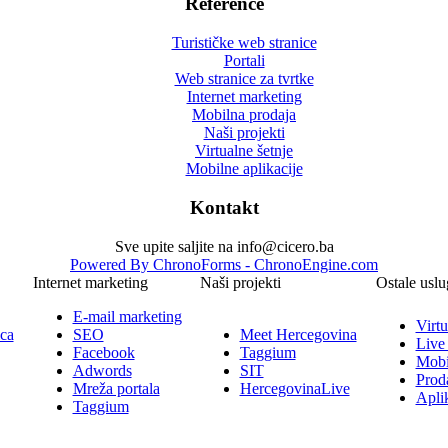
Reference
Turističke web stranice
Portali
Web stranice za tvrtke
Internet marketing
Mobilna prodaja
Naši projekti
Virtualne šetnje
Mobilne aplikacije
Kontakt
Sve upite saljite na info@cicero.ba
Powered By ChronoForms - ChronoEngine.com
Internet marketing
Naši projekti
Ostale uslu
E-mail marketing
Virtu
ica
SEO
Meet Hercegovina
Live
Facebook
Taggium
Mobi
Adwords
SIT
Prod
Mreža portala
HercegovinaLive
Aplik
Taggium