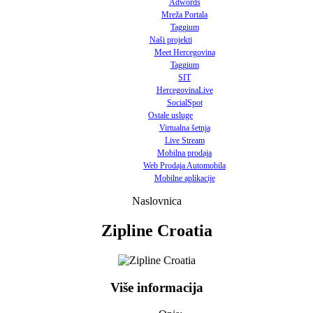
Adwords
Mreža Portala
Taggium
Naši projekti
Meet Hercegovina
Taggium
SIT
HercegovinaLive
SocialSpot
Ostale usluge
Virtualna šetnja
Live Stream
Mobilna prodaja
Web Prodaja Automobila
Mobilne aplikacije
Naslovnica
Zipline Croatia
Više informacija