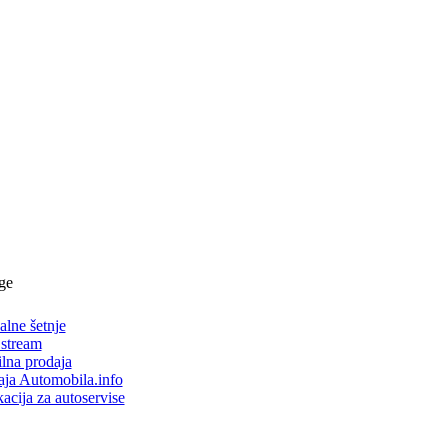
ge
alne šetnje
 stream
lna prodaja
aja Automobila.info
acija za autoservise