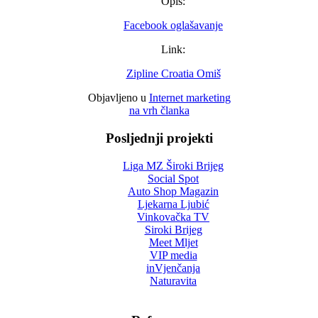
Opis:
Facebook oglašavanje
Link:
Zipline Croatia Omiš
Objavljeno u
Internet marketing
na vrh članka
Posljednji projekti
Liga MZ Široki Brijeg
Social Spot
Auto Shop Magazin
Ljekarna Ljubić
Vinkovačka TV
Siroki Brijeg
Meet Mljet
VIP media
inVjenčanja
Naturavita