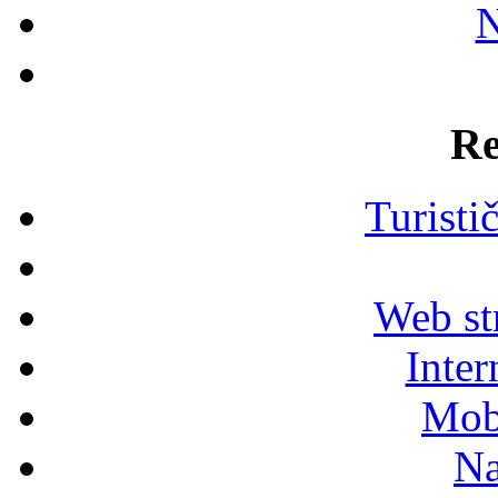
N
Re
Turisti
Web str
Inter
Mob
Na