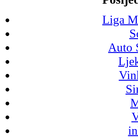
Liga M
S
Auto 
Lje
Vin
Si
M
V
i