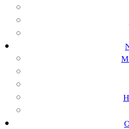
N
M
H
O