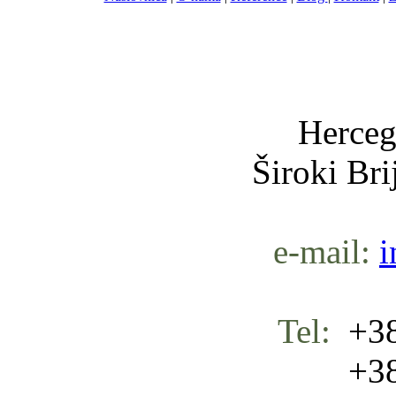
Nula-
Herceg
Široki Br
e-mail:
i
Tel:
+38
+387 