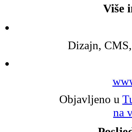
Više 
Dizajn, CMS
www
Objavljeno u
Tu
na 
Poslje