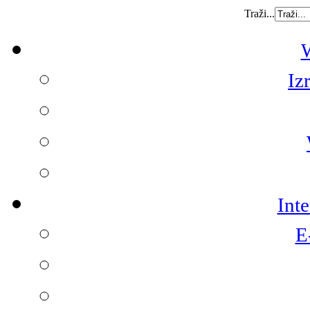
Traži...
W
Iz
Int
E