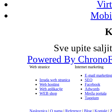
Vir
Mobil
K
Sve upite salj
Powered By ChronoF
Web stranice
Internet marketing
E-mail marketing
Izrada web stranica
SEO
Web hosting
Facebook
Web aplikacije
Adwords
WEB shop
Mreža portala
Taggium
Naslovnica
|
O nama
|
Reference
|
Blog
|
Kontakt
|
Z