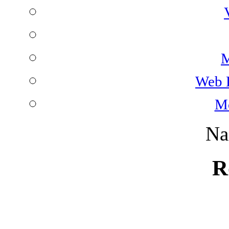
M
Web 
Mo
Na
R