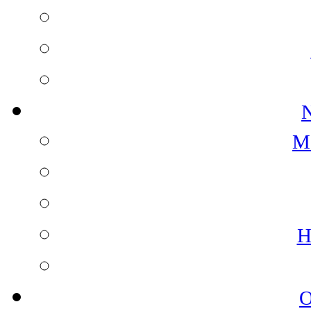
N
M
H
O