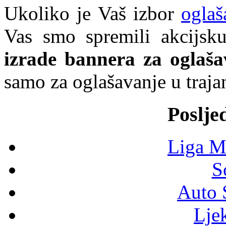
Ukoliko je Vaš izbor
oglaš
Vas smo spremili akcijs
izrade bannera za oglaša
samo za oglašavanje u traj
Poslje
Liga M
S
Auto 
Lje