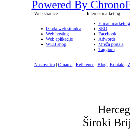
Powered By ChronoF
Web stranice
Internet marketing
E-mail marketing
Izrada web stranica
SEO
Web hosting
Facebook
Web aplikacije
Adwords
WEB shop
Mreža portala
Taggium
Naslovnica
|
O nama
|
Reference
|
Blog
|
Kontakt
|
Z
Nula-
Herceg
Široki Br