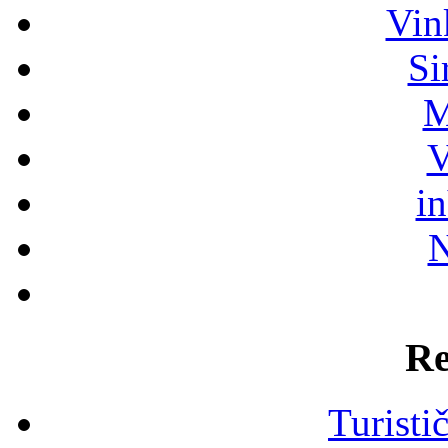
Vin
Si
M
V
i
N
Re
Turisti