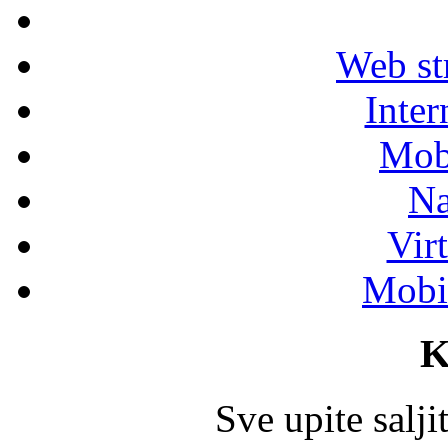
Web str
Inter
Mob
Na
Vir
Mobil
K
Sve upite salj