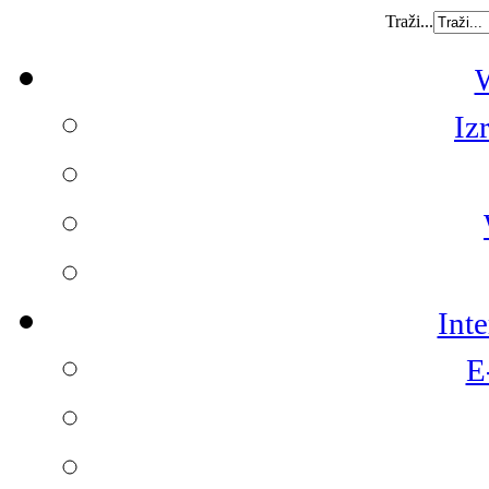
Traži...
W
Iz
Int
E