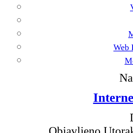
M
Web 
Mo
Na
Intern
Objavljeno Utora