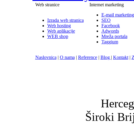
Web stranice
Internet marketing
E-mail marketing
Izrada web stranica
SEO
Web hosting
Facebook
Web aplikacije
Adwords
WEB shop
Mreža portala
Taggium
Naslovnica
|
O nama
|
Reference
|
Blog
|
Kontakt
|
Z
Nula-
Herceg
Široki Br