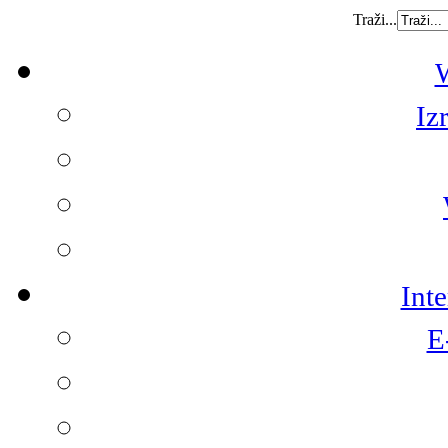
Traži...
W
Iz
Int
E