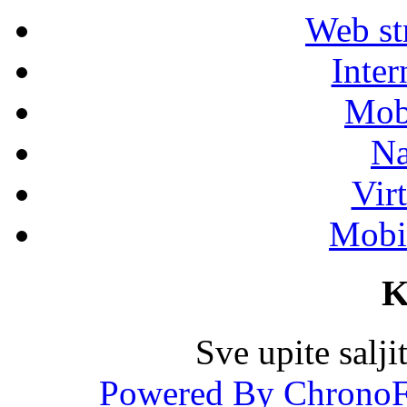
Web str
Inter
Mob
Na
Vir
Mobil
K
Sve upite salj
Powered By ChronoF