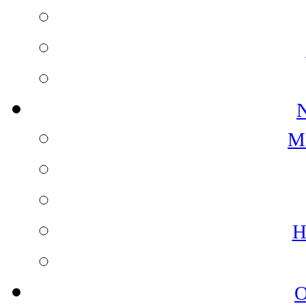
N
M
H
O