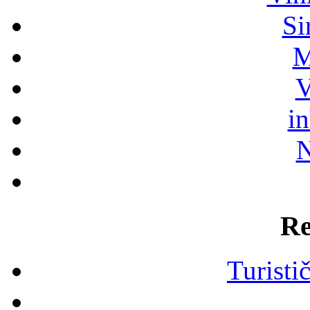
Si
M
V
i
N
Re
Turisti