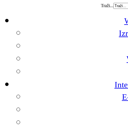
Traži...
W
Iz
Int
E