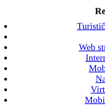
Re
Turisti
Web str
Inter
Mob
Na
Vir
Mobil