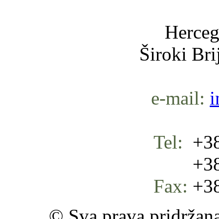
Herceg
Široki Br
e-mail:
i
Tel:
+38
+387 
Fax:
+38
© Sva prava pridržan