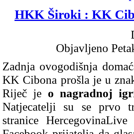
HKK Široki : KK Cib
Objavljeno Peta
Zadnja ovogodišnja domać
KK Cibona prošla je u znak
Riječ je
o nagradnoj igr
Natjecatelji su se prvo t
stranice HercegovinaLive 
Facebook prijatelja da glasa