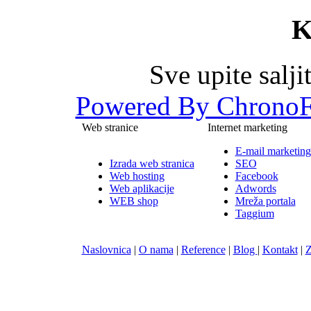
K
Sve upite salj
Powered By ChronoF
Web stranice
Internet marketing
E-mail marketing
Izrada web stranica
SEO
Web hosting
Facebook
Web aplikacije
Adwords
WEB shop
Mreža portala
Taggium
Naslovnica
|
O nama
|
Reference
|
Blog
|
Kontakt
|
Z
Nula-