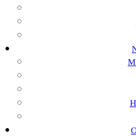
N
M
H
O