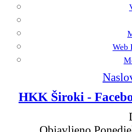
M
Web 
Mo
Naslo
HKK Široki - Faceboo
Objavljeno Ponedje