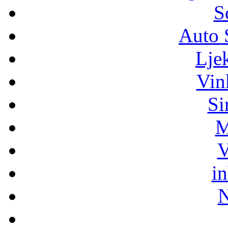
S
Auto 
Lje
Vin
Si
M
V
i
N