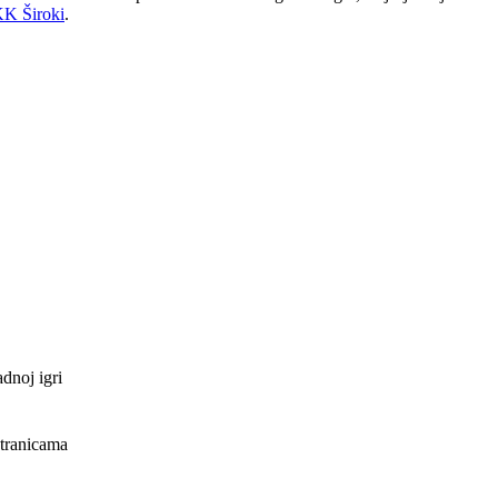
K Široki
.
dnoj igri
tranicama