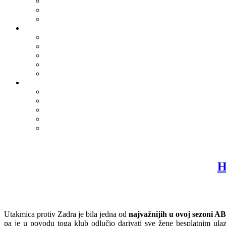
H
Utakmica protiv Zadra je bila jedna od
najvažnijih u ovoj sezoni A
pa je u povodu toga klub odlučio darivati sve žene besplatnim ula