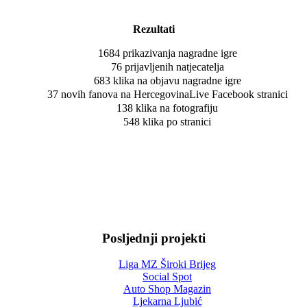
Rezultati
1684 prikazivanja nagradne igre
76 prijavljenih natjecatelja
683 klika na objavu nagradne igre
37 novih fanova na HercegovinaLive Facebook stranici
138 klika na fotografiju
548 klika po stranici
Posljednji projekti
Liga MZ Široki Brijeg
Social Spot
Auto Shop Magazin
Ljekarna Ljubić