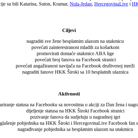
ije su bili Katarina, Suton, Kramar,
Nula-Jedan
,
HercegovinaLive
i
HK
Ciljevi
nagraditi sve žene besplatnim ulazom na utakmicu
povećati zainteresiranost mladih za košarkom
promovirati domaće utakmice ABA lige
povećati broj fanova na Facebook stranici
povećati angažiranost navijača na Facebook društvenoj mreži
nagraditi fanove HKK Široki sa 10 besplatnih ulaznica
Aktivnosti
uriranje statusa na Facebooku sa novostima o akciji za Dan žena i nagra
dijeljenje statusa na HKK Široki Facebook stranici
pozivanje fanova da sudjeluju u nagradnoj igri
glašenje pobjednika na HKK Široki i HercegovinaLive Facebook fan s
nagrađivanje pobjednika sa besplatnim ulazom na utakmicu