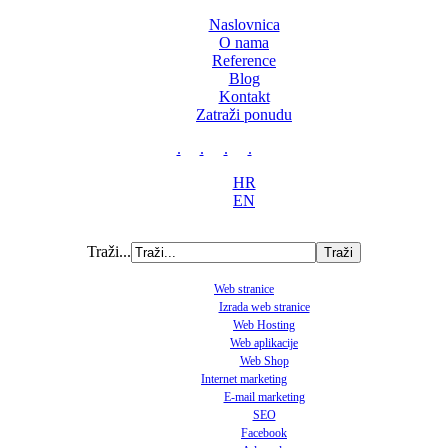
Naslovnica
O nama
Reference
Blog
Kontakt
Zatraži ponudu
.
.
.
.
HR
EN
Traži...
Web stranice
Izrada web stranice
Web Hosting
Web aplikacije
Web Shop
Internet marketing
E-mail marketing
SEO
Facebook