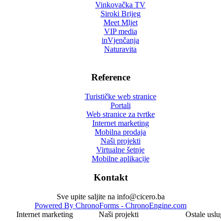
Vinkovačka TV
Siroki Brijeg
Meet Mljet
VIP media
inVjenčanja
Naturavita
Reference
Turističke web stranice
Portali
Web stranice za tvrtke
Internet marketing
Mobilna prodaja
Naši projekti
Virtualne šetnje
Mobilne aplikacije
Kontakt
Sve upite saljite na info@cicero.ba
Powered By ChronoForms - ChronoEngine.com
Internet marketing
Naši projekti
Ostale uslu