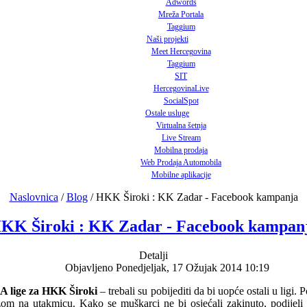
Adwords
Mreža Portala
Taggium
Naši projekti
Meet Hercegovina
Taggium
SIT
HercegovinaLive
SocialSpot
Ostale usluge
Virtualna šetnja
Live Stream
Mobilna prodaja
Web Prodaja Automobila
Mobilne aplikacije
Naslovnica
/
Blog
/
HKK Široki : KK Zadar - Facebook kampanja
KK Široki : KK Zadar - Facebook kampan
Detalji
Objavljeno Ponedjeljak, 17 Ožujak 2014 10:19
BA lige za HKK Široki
– trebali su pobijediti da bi uopće ostali u ligi.
zom na utakmicu. Kako se muškarci ne bi osjećali zakinuto, podijeli 