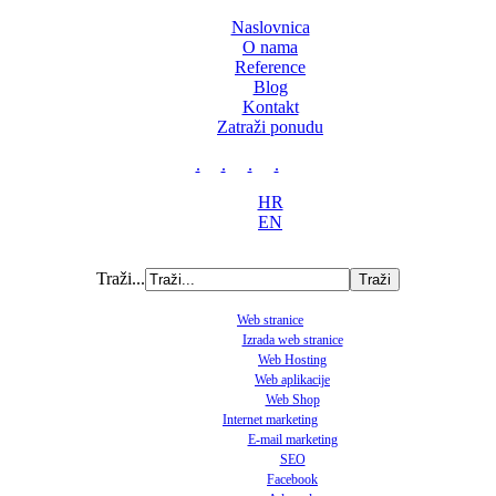
Naslovnica
O nama
Reference
Blog
Kontakt
Zatraži ponudu
.
.
.
.
HR
EN
Traži...
Web stranice
Izrada web stranice
Web Hosting
Web aplikacije
Web Shop
Internet marketing
E-mail marketing
SEO
Facebook