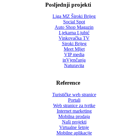
Posljednji projekti
Liga MZ Široki Brijeg
Social Spot
Auto Shop Magazin
Ljekarna Ljubić
Vinkovačka TV
Siroki Brijeg
Meet Mljet
VIP media
inVjenčanja
Naturavita
Reference
Turističke web stranice
Portali
Web stranice za tvrtke
Internet marketing
Mobilna prodaja
Naši projekti
Virtualne šetnje
Mobilne aplikacije