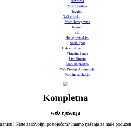
Adwords
Mreža Portala
Taggium
Naši projekti
Meet Hercegovina
Taggium
SIT
HercegovinaLive
SocialSpot
Ostale usluge
Virtualna šetnja
Live Stream
Mobilna prodaja
Web Prodaja Automobila
Mobilne aplikacije
Kompletna
web rješenja
ranicu? Niste zadovoljni postojećom? Imamo rješenja za male poduzetni