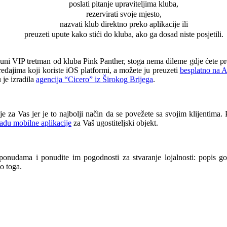
poslati pitanje upraviteljima kluba,
rezervirati svoje mjesto,
nazvati klub direktno preko aplikacije ili
preuzeti upute kako stići do kluba, ako ga dosad niste posjetili.
uni VIP tretman od kluba Pink Panther, stoga nema dileme gdje ćete pro
 uređajima koji koriste iOS platformi, a možete ju preuzeti
besplatno na 
 je izradila
agencija “Cicero” iz Širokog Brijega
.
nje za Vas jer je to najbolji način da se povežete sa svojim klijentima. 
adu mobilne aplikacije
za Vaš ugostiteljski objekt.
m ponudama i ponudite im pogodnosti za stvaranje lojalnosti: popis gos
o toga.