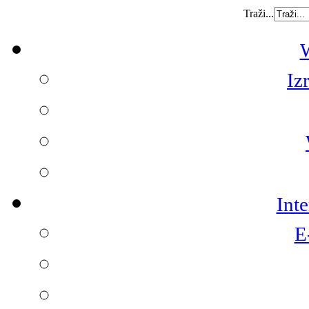
Traži...
W
Iz
Int
E