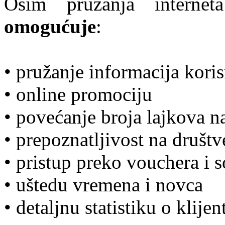
Osim pružanja interne
omogućuje
:
• pružanje informacija kori
• online promociju
• povećanje broja lajkova n
• prepoznatljivost na druš
• pristup preko vouchera i s
• uštedu vremena i novca
• detaljnu statistiku o klije