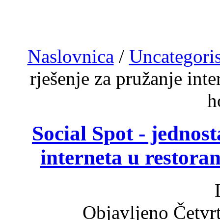
Naslovnica
/
Uncategori
rješenje za pružanje inte
h
Social Spot - jednos
interneta u restora
Objavljeno Četvr