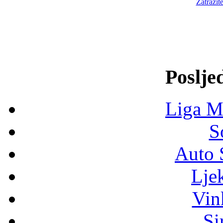
Zatražit
Poslje
Liga M
S
Auto 
Lje
Vin
Si