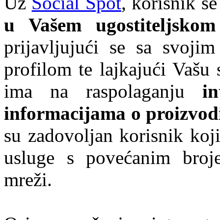
Uz
Social Spot
, korisnik s
u Vašem ugostiteljskom
prijavljujući se sa svoji
profilom te lajkajući Vašu 
ima na raspolaganju
i
informacijama o proizvod
su zadovoljan korisnik koji
usluge s povećanim broj
mreži.