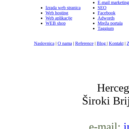
E-mail marketing
Izrada web stranica
SEO
Web hosting
Facebook
Web aplikacije
Adwords
WEB shop
Mreža portala
Taggium
Naslovnica
|
O nama
|
Reference
|
Blog
|
Kontakt
|
Z
Nula-
Herceg
Široki Br
e-mail:
i