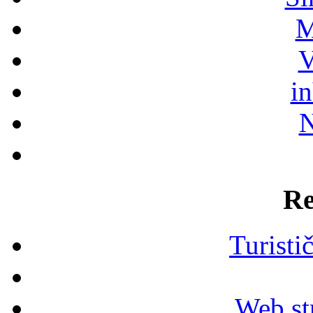
M
V
i
N
Re
Turisti
Web str