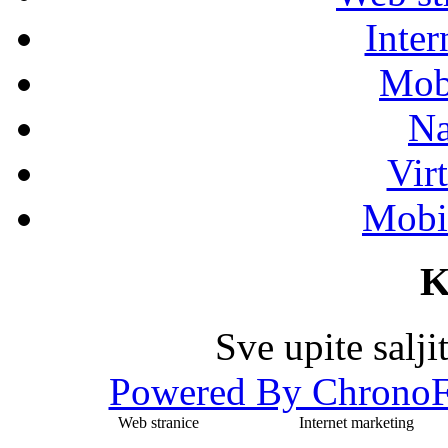
Inter
Mob
Na
Vir
Mobil
K
Sve upite salj
Powered By ChronoF
Web stranice
Internet marketing