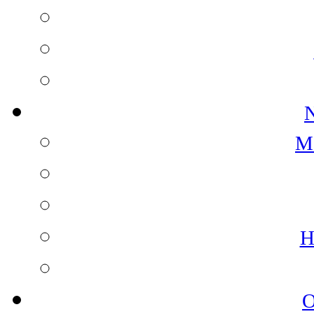
N
M
H
O