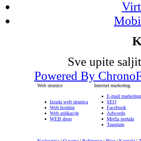
Vir
Mobil
K
Sve upite salj
Powered By ChronoF
Web stranice
Internet marketing
E-mail marketing
Izrada web stranica
SEO
Web hosting
Facebook
Web aplikacije
Adwords
WEB shop
Mreža portala
Taggium
Naslovnica
|
O nama
|
Reference
|
Blog
|
Kontakt
|
Z