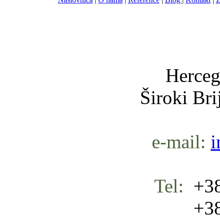
Nula-
Herceg
Široki Br
e-mail:
i
Tel:
+38
+387 