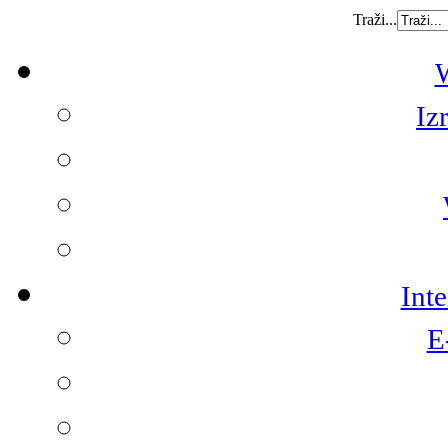
Traži...
W
Iz
Int
E