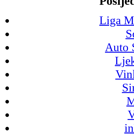
Poslje
Liga M
S
Auto 
Lje
Vin
Si
M
V
i