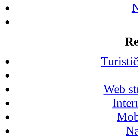
N
Re
Turisti
Web str
Inter
Mob
Na