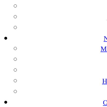
N
M
H
O